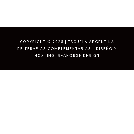
COPYRIGHT ©
2026 | ESCUELA ARGENTINA
DE TERAPIAS COMPLEMENTARIAS - DISEÑO Y
HOSTING:
SEAHORSE DESIGN