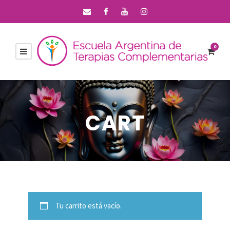
0
CART
Tu carrito está vacío.