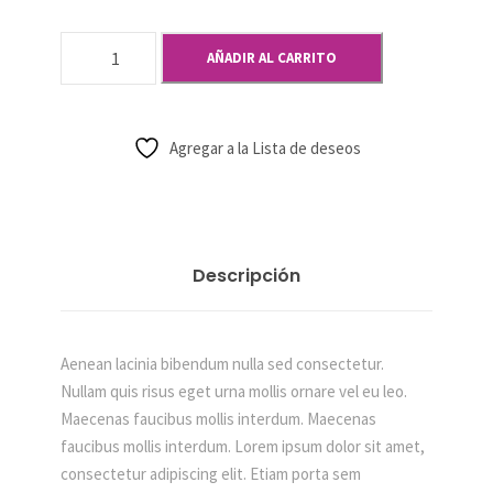
P
AÑADIR AL CARRITO
l
a
t
Agregar a la Lista de deseos
e
s
S
e
t
Descripción
c
a
n
Aenean lacinia bibendum nulla sed consectetur.
t
Nullam quis risus eget urna mollis ornare vel eu leo.
i
Maecenas faucibus mollis interdum. Maecenas
d
faucibus mollis interdum. Lorem ipsum dolor sit amet,
a
consectetur adipiscing elit. Etiam porta sem
d